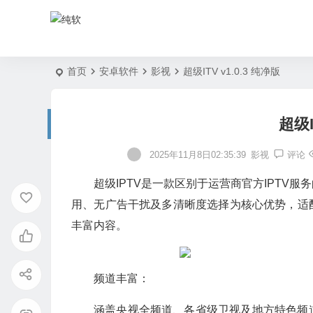
首页
安卓软件
影视
超级ITV v1.0.3 纯净版
超级I
2025年11月8日02:35:39
影视
评论
超级IPTV是一款区别于运营商官方IPTV
用、无广告干扰及多清晰度选择为核心优势，适
丰富内容。
频道丰富：
涵盖央视全频道、各省级卫视及地方特色频