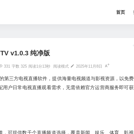
首页
TV v1.0.3 纯净版
331
字数 325
阅读1分13秒
阅读模式
2025年11月8日
服务的第三方电视直播软件，提供海量电视频道与影视资源，以免费
配用户日常电视直播观看需求，无需依赖官方运营商服务即可获
道，可提供数千个直播频道选择，覆盖新闻、娱乐、体育、影视