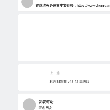
转载请务必保留本文链接：
https://www.chunruan.
上一篇
标志制造商 v43.42 高级版
发表评论
匿名网友