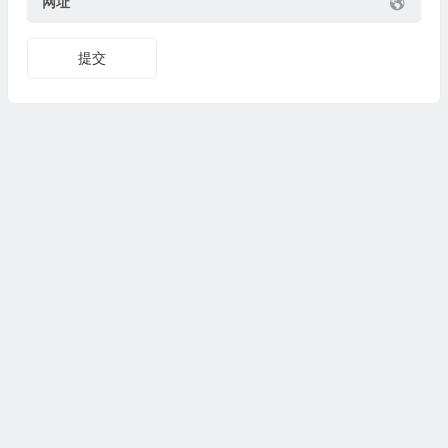
网址
提交
本站大部分下载资源收集于网络，只做学习和交流使用，版权归
原作者所有。若您需要使用非免费的软件或服务，请购买正版授