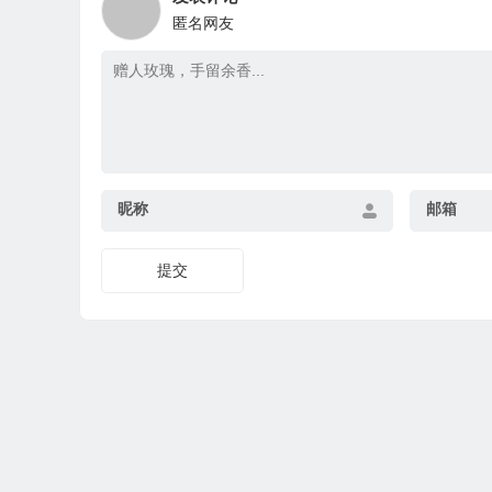
匿名网友
昵称
邮箱
提交