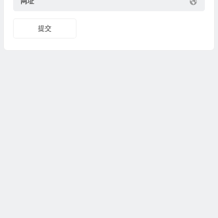
网址
提交
本站大部分下载资源收集于网络，只做学习和交流使用，版权归
原作者所有。若您需要使用非免费的软件或服务，请购买正版授