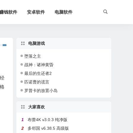
赚钱软件
安卓软件
电脑软件
电脑游戏
堕落之主
战神：诸神黄昏
最后的生还者2
经
匹诺曹的谎言
格
罗普卡的放置小岛
大家喜欢
1
布蕾4K v3.0.3 纯净版
2
多邻国 v6.38.5 高级版