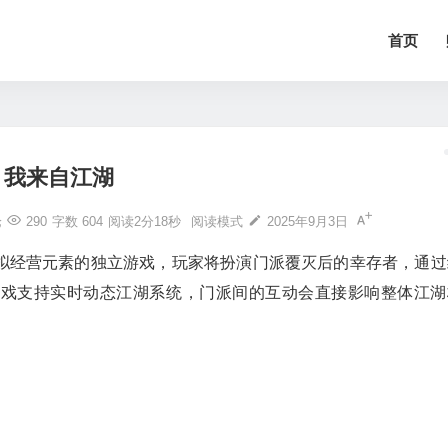
首页
我来自江湖
论
290
字数 604
阅读2分18秒
阅读模式
2025年9月3日
拟经营元素的独立游戏，玩家将扮演门派覆灭后的幸存者，通过
游戏支持实时动态江湖系统，门派间的互动会直接影响整体江湖
。