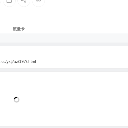
cc/yxtj/az/197/.html