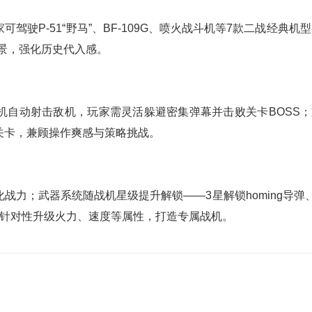
驶P-51“野马”、BF-109G、喷火战斗机等7款二战经典机
景，强化历史代入感。
机自动射击敌机，玩家需灵活躲避密集弹幕并击败关卡BOSS；
关卡，兼顾操作爽感与策略挑战。
力；武器系统随战机星级提升解锁——3星解锁homing导弹、
可针对性升级火力、速度等属性，打造专属战机。