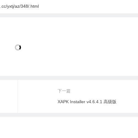
cc/yxtj/az/348/.html
下一篇
XAPK Installer v4.6.4.1 高级版