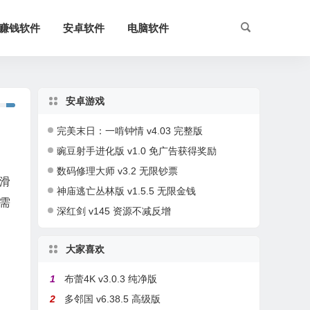
赚钱软件
安卓软件
电脑软件
安卓游戏
完美末日：一啃钟情 v4.03 完整版
豌豆射手进化版 v1.0 免广告获得奖励
数码修理大师 v3.2 无限钞票
滑
神庙逃亡丛林版 v1.5.5 无限金钱
需
深红剑 v145 资源不减反增
大家喜欢
1
布蕾4K v3.0.3 纯净版
2
多邻国 v6.38.5 高级版