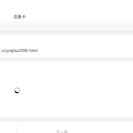
cc/yxtj/az/200/.html
下一篇