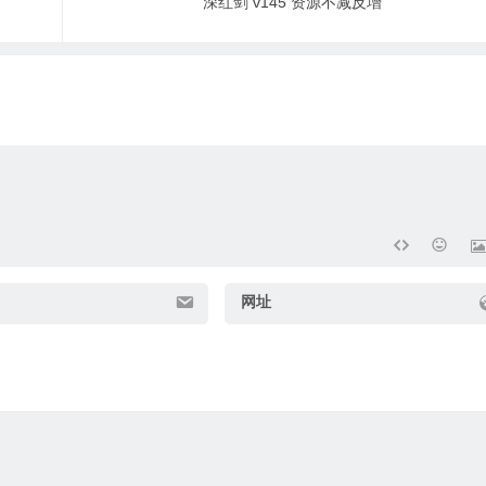
深红剑 v145 资源不减反增
网址