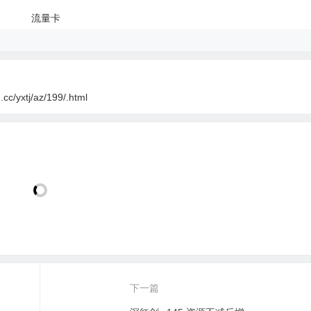
cc/yxtj/az/199/.html
下一篇